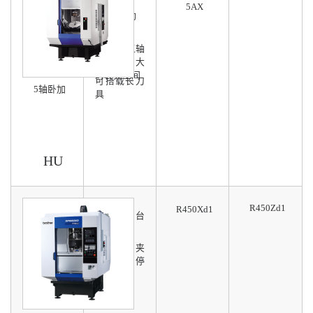
5AX
可选5联动
Speedio五轴
系列中最大
的装夹空间
可搭载长刀
5轴卧加
具
HU
R450Zd1
R450Xd1
交换工作台
少于2.7秒
减少因装夹
时间导致停
产