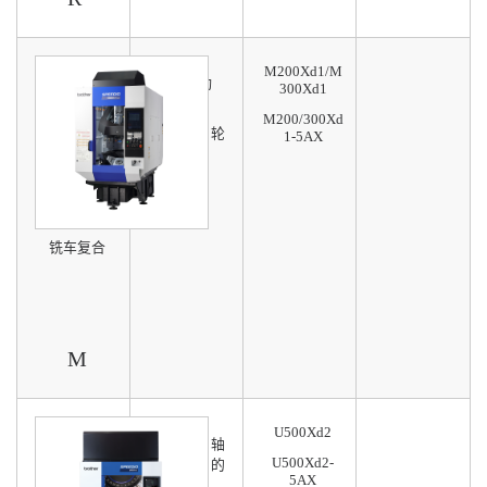
M200Xd1/M
可选5联动
300Xd1
M200/300Xd
可选车齿轮
1-5AX
功能
铣车复合
M
U500Xd2
以最小五轴
U500Xd2-
机做最大的
5AX
工件