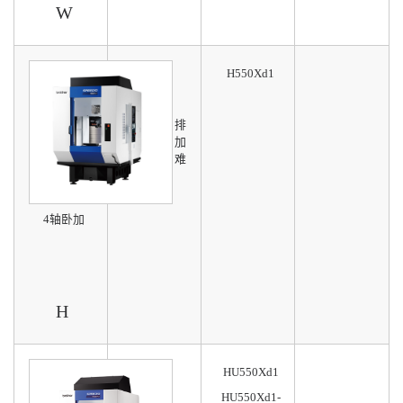
W
H550Xd1
单工作台
弥补立加排
屑不佳、加
工长工件难
的领域
4轴卧加
H
HU550Xd1
单工作台
HU550Xd1-