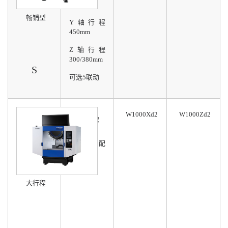
极速换刀
畅销型
Y轴行程
450mm
Z轴行程
300/380mm
S
可选5联动
W1000Xd2
W1000Zd2
1米大行程
主轴标配
12Krpm
最大承重
大行程