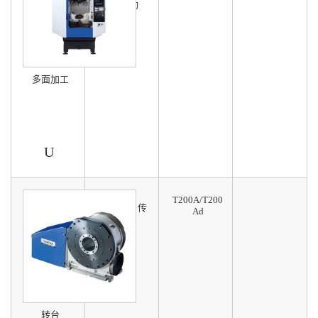
可选5联动
多面加工
U
T200A/T200
滚子轴承传
Ad
动
速度高
寿命长
转台