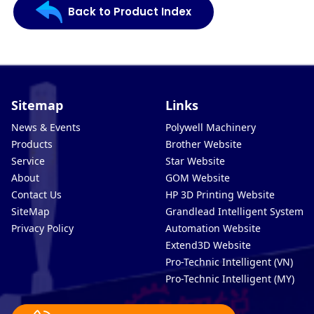
Back to Product Index
Sitemap
Links
News & Events
Polywell Machinery
Products
Brother Website
Service
Star Website
About
GOM Website
Contact Us
HP 3D Printing Website
SiteMap
Grandlead Intelligent Systems
Privacy Policy
Automation Website
Extend3D Website
Pro-Technic Intelligent (VN)
Pro-Technic Intelligent (MY)