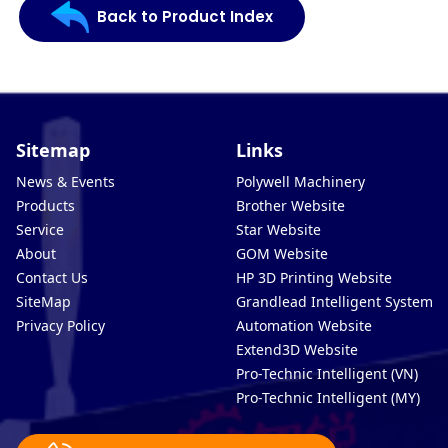
Back to Product Index
Sitemap
Links
News & Events
Polywell Machinery
Products
Brother Website
Service
Star Website
About
GOM Website
Contact Us
HP 3D Printing Website
SiteMap
Grandlead Intelligent Systems
Privacy Policy
Automation Website
Extend3D Website
Pro-Technic Intelligent (VN)
Pro-Technic Intelligent (MY)