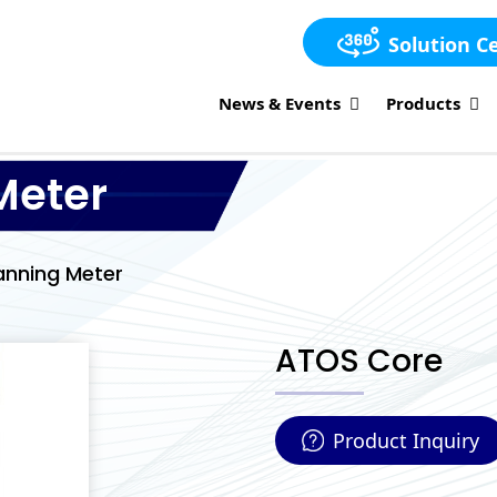
Solution C
News & Events
Products
Meter
anning Meter
ATOS Core
Product Inquiry