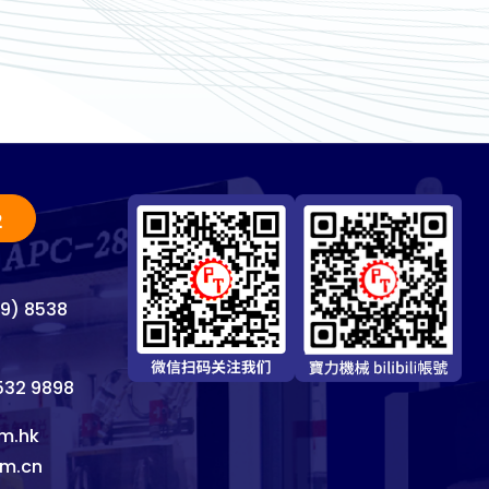
2
69) 8538
8532 9898
m.hk
om.cn