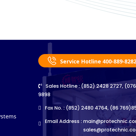
Service Hotline 400-889-828
Sales Hotline : (852) 2428 2727, (07
9898
Fax No. : (852) 2480 4764, (86 769)
Systems
Email Address :
main@protechnic.co
sales@protechnic.c