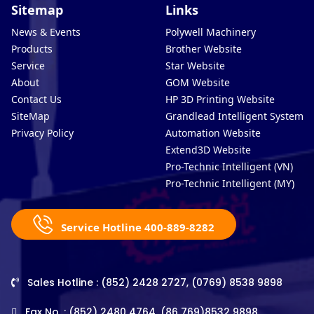
Sitemap
Links
News & Events
Polywell Machinery
Products
Brother Website
Service
Star Website
About
GOM Website
Contact Us
HP 3D Printing Website
SiteMap
Grandlead Intelligent Systems
Privacy Policy
Automation Website
Extend3D Website
Pro-Technic Intelligent (VN)
Pro-Technic Intelligent (MY)
Service Hotline 400-889-8282
Sales Hotline : (852) 2428 2727, (0769) 8538 9898
Fax No. : (852) 2480 4764, (86 769)8532 9898