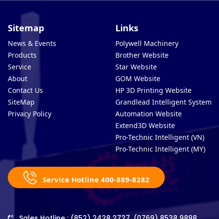
Sitemap
Links
News & Events
Polywell Machinery
Products
Brother Website
Service
Star Website
About
GOM Website
Contact Us
HP 3D Printing Website
SiteMap
Grandlead Intelligent Systems
Privacy Policy
Automation Website
Extend3D Website
Pro-Technic Intelligent (VN)
Pro-Technic Intelligent (MY)
Service Hotline 400-889-8282
Sales Hotline : (852) 2428 2727, (0769) 8538 9898