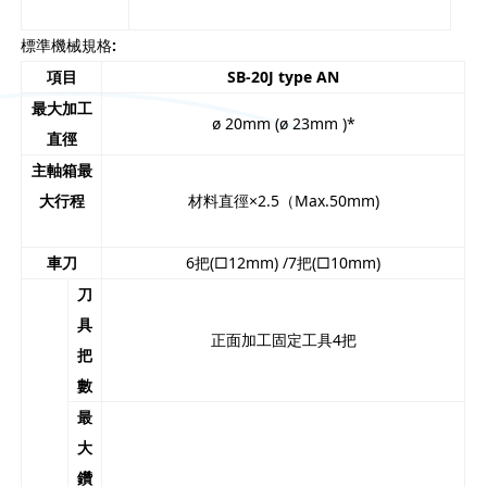
標準機械規格
:
項目
SB-20J type AN
最大加工
ø 20mm (ø 23mm )*
直徑
主軸箱最
大行程
材料直徑×2.5（Max.50mm)
車刀
6把(□12mm) /7把(□10mm)
刀
具
正面加工固定工具4把
把
數
最
大
鑽