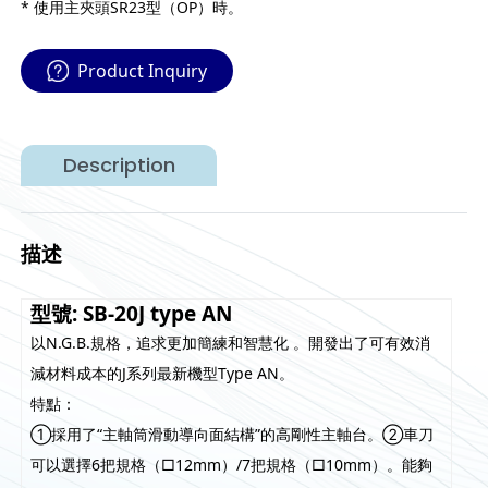
* 使用主夾頭SR23型（OP）時。
Product Inquiry
Description
描述
型號: SB-20J type AN
以N.G.B.規格，追求更加簡練和智慧化 。開發出了可有效消
減材料成本的J系列最新機型Type AN。
特點：
①採用了“主軸筒滑動導向面結構”的高剛性主軸台。②車刀
可以選擇6把規格（□12mm）/7把規格（□10mm）。能夠