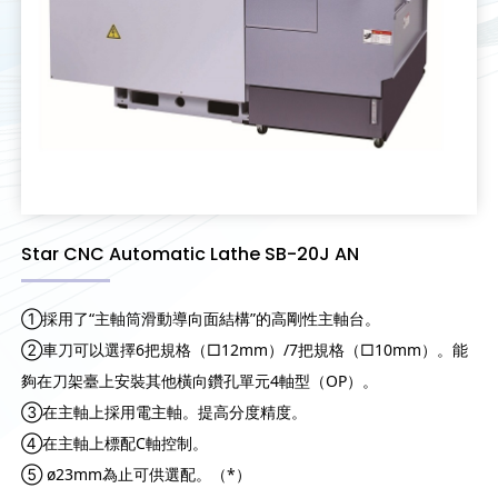
Star CNC Automatic Lathe SB-20J AN
①採用了“主軸筒滑動導向面結構”的高剛性主軸台。
②車刀可以選擇6把規格（□12mm）/7把規格（□10mm）。能
夠在刀架臺上安裝其他橫向鑽孔單元4軸型（OP）。
③在主軸上採用電主軸。提高分度精度。
④在主軸上標配C軸控制。
⑤ ø23mm為止可供選配。（*）