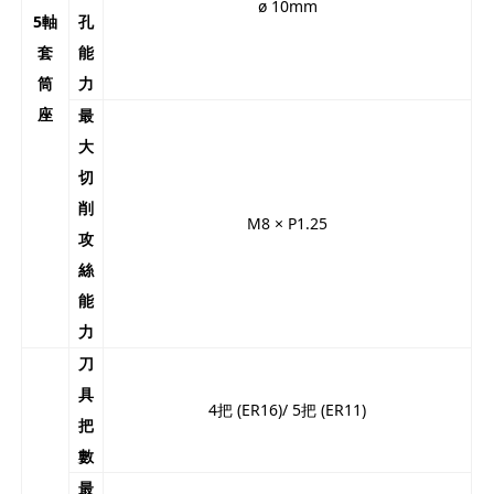
ø 10mm
5軸
孔
套
能
筒
力
座
最
大
切
削
M8 × P1.25
攻
絲
能
力
刀
具
4把 (ER16)/ 5把 (ER11)
把
數
最