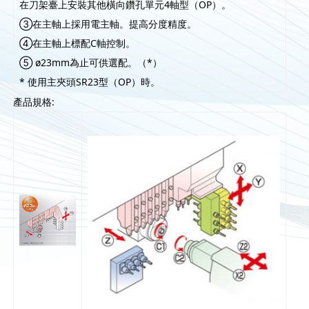
在刀架臺上安裝其他橫向鑽孔單元4軸型（OP）。
③在主軸上採用電主軸。提高分度精度。
④在主軸上標配C軸控制。
⑤ ø23mm為止可供選配。（*）
* 使用主夾頭SR23型（OP）時。
產品規格: