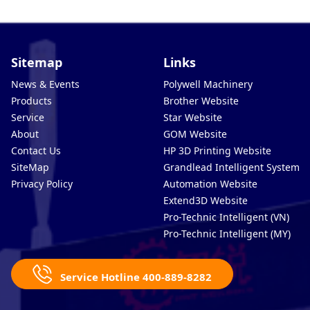
Sitemap
Links
News & Events
Polywell Machinery
Products
Brother Website
Service
Star Website
About
GOM Website
Contact Us
HP 3D Printing Website
SiteMap
Grandlead Intelligent Systems
Privacy Policy
Automation Website
Extend3D Website
Pro-Technic Intelligent (VN)
Pro-Technic Intelligent (MY)
Service Hotline 400-889-8282