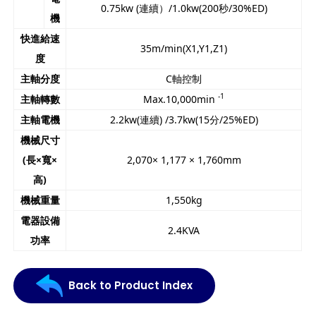
0.75kw (連續）/1.0kw(200秒/30%ED)
機
快進給速
35m/min(X1,Y1,Z1)
度
主軸分度
C軸控制
-1
主軸轉數
Max.10,000min
主軸電機
2.2kw(連續) /3.7kw(15分/25%ED)
機械尺寸
(
長
×
寬
×
2,070× 1,177 × 1,760mm
高
)
機械重量
1,550kg
電器設備
2.4KVA
功率
Back to Product Index