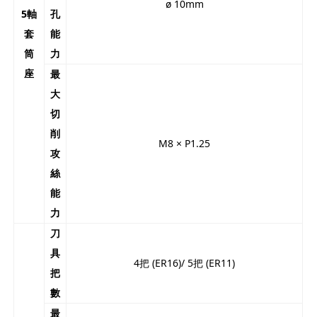
ø 10mm
5軸
孔
套
能
筒
力
座
最
大
切
削
M8 × P1.25
攻
絲
能
力
刀
具
4把 (ER16)/ 5把 (ER11)
把
數
最