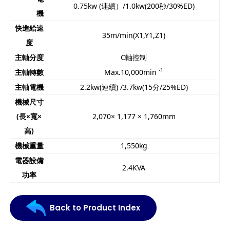
0.75kw (連續）/1.0kw(200秒/30%ED)
機
快進給速
35m/min(X1,Y1,Z1)
度
主軸分度
C軸控制
-1
主軸轉數
Max.10,000min
主軸電機
2.2kw(連續) /3.7kw(15分/25%ED)
機械尺寸
(
長
×
寬
×
2,070× 1,177 × 1,760mm
高
)
機械重量
1,550kg
電器設備
2.4KVA
功率
Back to Product Index