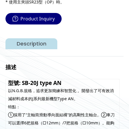
* 使用主夾頭SR23型（OP）時。
Product Inquiry
Description
描述
型號: SB-20J type AN
以N.G.B.規格，追求更加簡練和智慧化 。開發出了可有效消
減材料成本的J系列最新機型Type AN。
特點：
①採用了“主軸筒滑動導向面結構”的高剛性主軸台。②車刀
可以選擇6把規格（□12mm）/7把規格（□10mm）。能夠