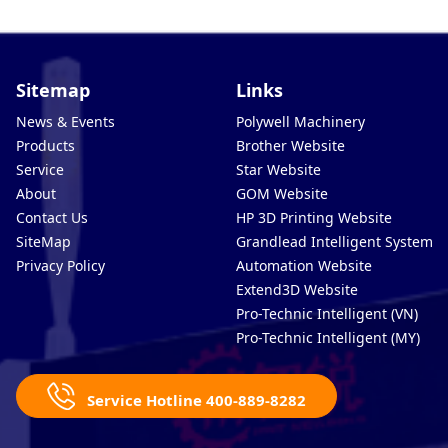
Sitemap
Links
News & Events
Polywell Machinery
Products
Brother Website
Service
Star Website
About
GOM Website
Contact Us
HP 3D Printing Website
SiteMap
Grandlead Intelligent Systems
Privacy Policy
Automation Website
Extend3D Website
Pro-Technic Intelligent (VN)
Pro-Technic Intelligent (MY)
Service Hotline 400-889-8282