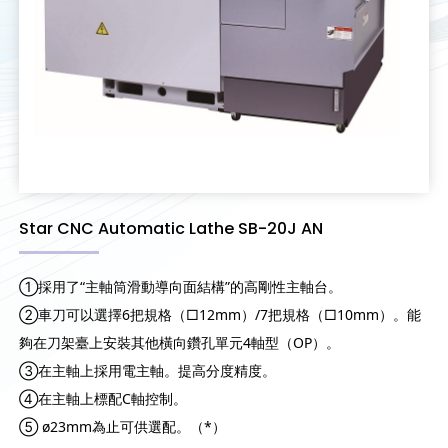
Star CNC Automatic Lathe SB-20J AN
①採用了“主軸筒滑動導向面結構”的高剛性主軸台。
②車刀可以選擇6把規格（□12mm）/7把規格（□10mm）。能
夠在刀架臺上安裝其他橫向鑽孔單元4軸型（OP）。
③在主軸上採用電主軸。提高分度精度。
④在主軸上標配C軸控制。
⑤ ø23mm為止可供選配。（*）