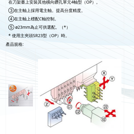
在刀架臺上安裝其他橫向鑽孔單元4軸型（OP）。
③在主軸上採用電主軸。提高分度精度。
④在主軸上標配C軸控制。
⑤ ø23mm為止可供選配。（*）
* 使用主夾頭SR23型（OP）時。
產品規格: