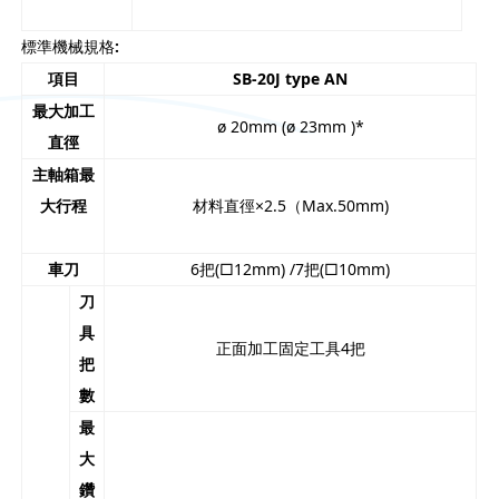
標準機械規格
:
項目
SB-20J type AN
最大加工
ø 20mm (ø 23mm )*
直徑
主軸箱最
大行程
材料直徑×2.5（Max.50mm)
車刀
6把(□12mm) /7把(□10mm)
刀
具
正面加工固定工具4把
把
數
最
大
鑽