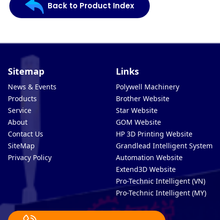
Back to Product Index
Sitemap
Links
News & Events
Polywell Machinery
Products
Brother Website
Service
Star Website
About
GOM Website
Contact Us
HP 3D Printing Website
SiteMap
Grandlead Intelligent Systems
Privacy Policy
Automation Website
Extend3D Website
Pro-Technic Intelligent (VN)
Pro-Technic Intelligent (MY)