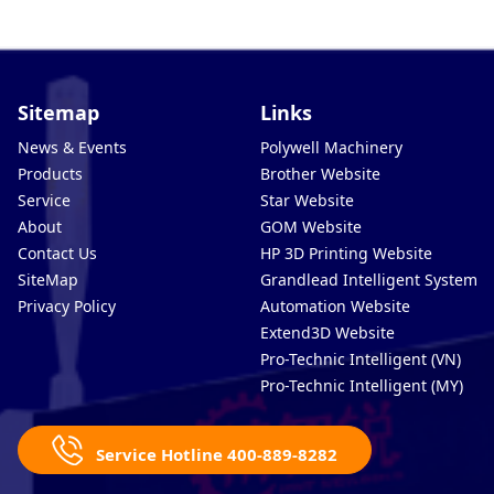
Sitemap
Links
News & Events
Polywell Machinery
Products
Brother Website
Service
Star Website
About
GOM Website
Contact Us
HP 3D Printing Website
SiteMap
Grandlead Intelligent Systems
Privacy Policy
Automation Website
Extend3D Website
Pro-Technic Intelligent (VN)
Pro-Technic Intelligent (MY)
Service Hotline 400-889-8282