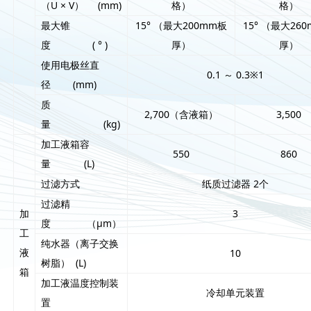
（U × V） (mm)
格）
格）
最大锥
15° （最大200mm板
15° （最大26
度 ( ° )
厚）
厚）
使用电极丝直
0.1 ～ 0.3※1
径 (mm)
质
2,700（含液箱）
3,500
量 (kg)
加工液箱容
550
860
量 (L)
过滤方式
纸质过滤器 2个
过滤精
加
3
度 （μm）
工
纯水器（离子交换
液
10
树脂） (L)
箱
加工液温度控制装
冷却单元装置
置