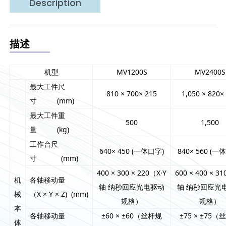
Description
描述
机型
MV1200S
MV2400S
最大工件尺
810 × 700× 215
1,050 × 820×
寸 (mm)
最大工件重
500
1,500
量 (kg)
工作台尺
640× 450 (一体口字)
840× 560 (一
寸 (mm)
400 × 300 × 220（X·Y
600 × 400 × 3
机
各轴移动量
轴 纳秒回应光电驱动
轴 纳秒回应光
械
（X × Y × Z) (mm)
规格）
规格）
本
各轴移动量
±60 × ±60（丝杆规
±75 × ±75
体