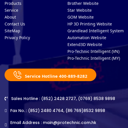
Products
Brother Website
Service
Star Website
About
GOM Website
Contact Us
HP 3D Printing Website
SiteMap
Grandlead Intelligent Systems
Privacy Policy
Automation Website
Extend3D Website
Pro-Technic Intelligent (VN)
Pro-Technic Intelligent (MY)
Service Hotline 400-889-8282
Sales Hotline : (852) 2428 2727, (0769) 8538 9898
Fax No. : (852) 2480 4764, (86 769)8532 9898
Email Address :
main@protechnic.com.hk