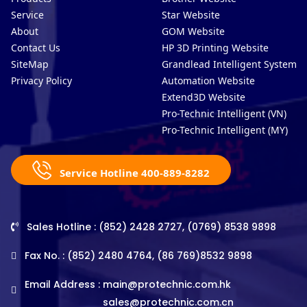
Service
Star Website
About
GOM Website
Contact Us
HP 3D Printing Website
SiteMap
Grandlead Intelligent Systems
Privacy Policy
Automation Website
Extend3D Website
Pro-Technic Intelligent (VN)
Pro-Technic Intelligent (MY)
Service Hotline 400-889-8282
Sales Hotline : (852) 2428 2727, (0769) 8538 9898
Fax No. : (852) 2480 4764, (86 769)8532 9898
Email Address :
main@protechnic.com.hk
sales@protechnic.com.cn