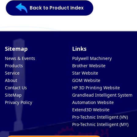
Back to Product Index
Sitemap
Links
News & Events
Polywell Machinery
Products
Brother Website
Service
Star Website
About
GOM Website
Contact Us
HP 3D Printing Website
SiteMap
Grandlead Intelligent Systems
Privacy Policy
Automation Website
Extend3D Website
Pro-Technic Intelligent (VN)
Pro-Technic Intelligent (MY)