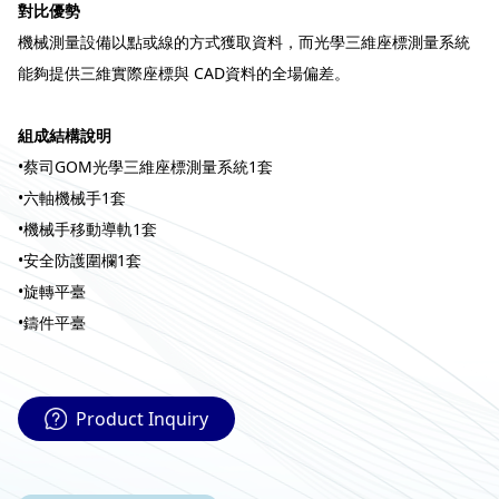
對比優勢
機械測量設備以點或線的方式獲取資料，而光學三維座標測量系統
能夠提供三維實際座標與 CAD資料的全場偏差。
組成結構說明
•蔡司GOM光學三維座標測量系統1套
•六軸機械手1套
•機械手移動導軌1套
•安全防護圍欄1套
•旋轉平臺
•鑄件平臺
Product Inquiry