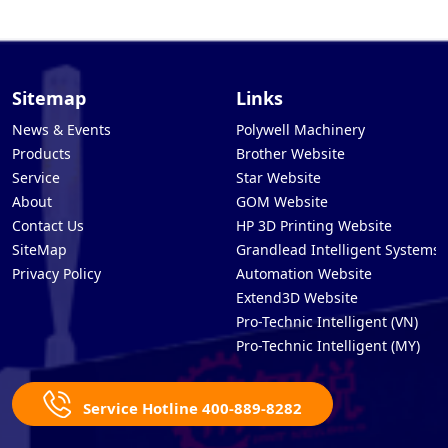
Sitemap
Links
News & Events
Polywell Machinery
Products
Brother Website
Service
Star Website
About
GOM Website
Contact Us
HP 3D Printing Website
SiteMap
Grandlead Intelligent Systems
Privacy Policy
Automation Website
Extend3D Website
Pro-Technic Intelligent (VN)
Pro-Technic Intelligent (MY)
Service Hotline 400-889-8282