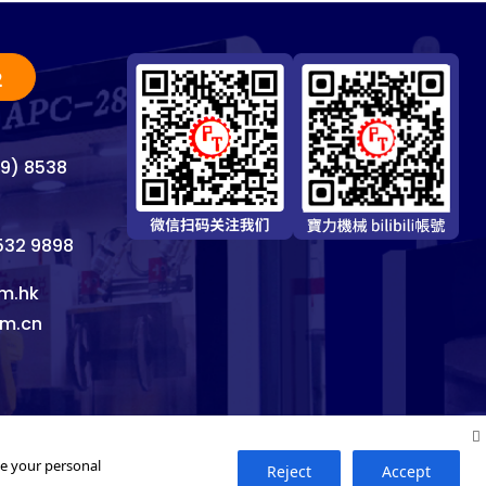
2
69) 8538
8532 9898
m.hk
om.cn
se your personal
Reject
Accept