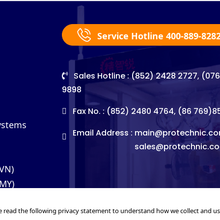
Service Hotline 400-889-828
Sales Hotline : (852) 2428 2727, (07
9898
Fax No. : (852) 2480 4764, (86 769)
Systems
Email Address :
main@protechnic.co
sales@protechnic.c
(VN)
(MY)
e read the following privacy statement to understand how we collect and u