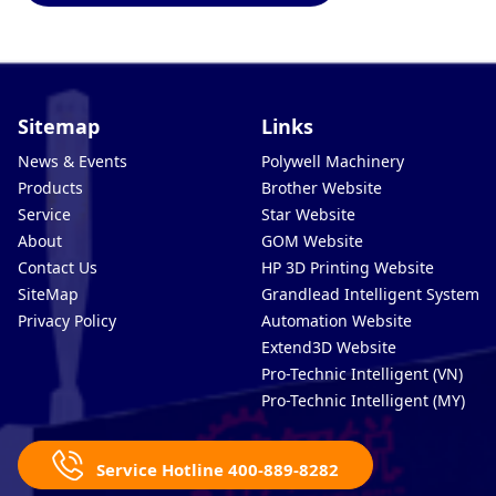
Sitemap
Links
News & Events
Polywell Machinery
Products
Brother Website
Service
Star Website
About
GOM Website
Contact Us
HP 3D Printing Website
SiteMap
Grandlead Intelligent Systems
Privacy Policy
Automation Website
Extend3D Website
Pro-Technic Intelligent (VN)
Pro-Technic Intelligent (MY)
Service Hotline 400-889-8282