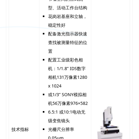
型、活动工作台结构
花岗岩基座和立轴，
稳定性好
配备激光指示器快速
查找被测量特征的位
置
配置工业级彩色相
机：1/1.8” IDS数字
相机131万像素1280
x 1024
或1/3” SONY模拟相
机56万像素976×582
6.5:1 或10:1电动无
级变焦镜头
技术指标
光栅尺分辨率
0.05μm