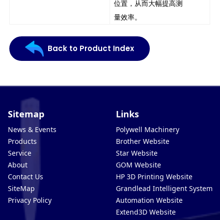
位置，从而大幅提高测
量效率。
Back to Product Index
Sitemap
Links
News & Events
Polywell Machinery
Products
Brother Website
Service
Star Website
About
GOM Website
Contact Us
HP 3D Printing Website
SiteMap
Grandlead Intelligent Systems
Privacy Policy
Automation Website
Extend3D Website