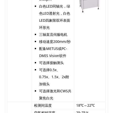
白色LED同轴光，绿
色LED透射光，白色
LED四象限双环表面
环形光
三轴直流伺服电机
移动速度200mm/秒
配备METUS或PC-
DMIS Vision软件
可选择接触测头
可选择0.5x、
0.75x、1.5x、2x附
加镜头
可选择激光和CWS共
聚焦白光
检测间温度
18℃～22℃
空气相对湿度
25-75％