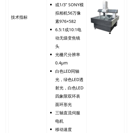
或1/3” SONY模
拟相机56万像
技术指标
素976×582
6.5:1或10:1电
动无级变焦镜
头
光栅尺分辨率
0.4μm
白色LED同轴
光，绿色LED透
射光，白色LED
四象限双环表
面环形光
三轴直流伺服
电机
移动速度