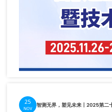
25
智测无界，塑见未来丨2025第二
NOV