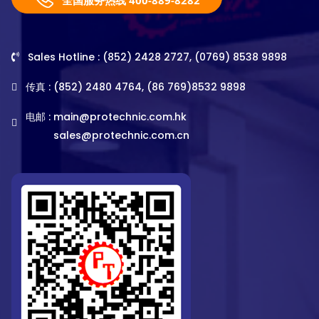
Sales Hotline : (852) 2428 2727, (0769) 8538 9898
传真 : (852) 2480 4764, (86 769)8532 9898
电邮 :
main@protechnic.com.hk
sales@protechnic.com.cn