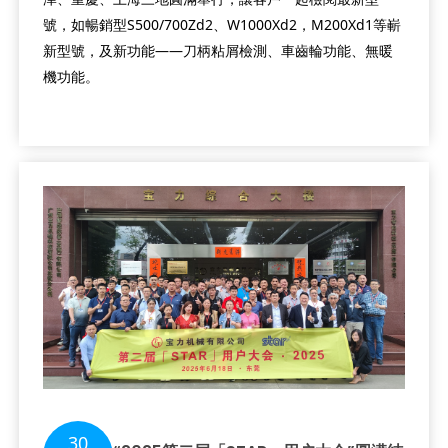
號，如暢銷型S500/700Zd2、W1000Xd2，M200Xd1等嶄
新型號，及新功能——刀柄粘屑檢測、車齒輪功能、無暖
機功能。
30