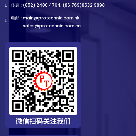
传真 : (852) 2480 4764, (86 769)8532 9898
电邮 :
main@protechnic.com.hk
sales@protechnic.com.cn