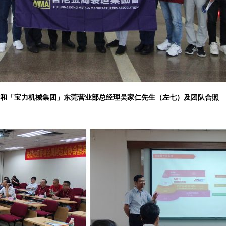
们和「宝力机械集团」东莞营业部总经理吴家仁先生（左七）及团队合照