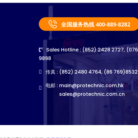
全国服务热线 400-889-8282
Sales Hotline : (852) 2428 2727, (07
9898
传真 : (852) 2480 4764, (86 769)8532
电邮 :
main@protechnic.com.hk
sales@protechnic.com.cn