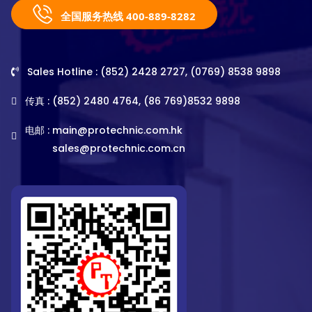
全国服务热线 400-889-8282
Sales Hotline : (852) 2428 2727, (0769) 8538 9898
传真 : (852) 2480 4764, (86 769)8532 9898
电邮 :
main@protechnic.com.hk
sales@protechnic.com.cn