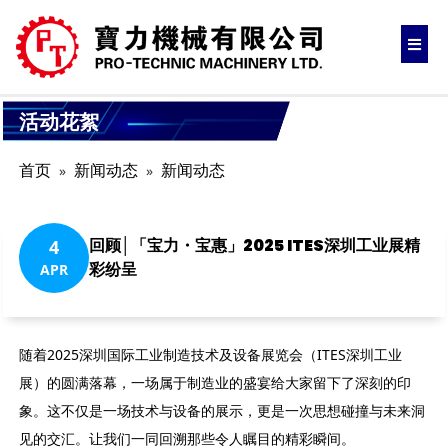
活动花絮
首页
新闻动态
新闻动态
回顾│「宝力・宝惠」2025 ITES深圳工业展精
4
彩纷呈
APR
随着2025深圳国际工业制造技术及设备展览会（ITES深圳工业
展）的圆满落幕，一场属于制造业的盛宴给大家留下了深刻的印
象。这不仅是一场技术与设备的展示，更是一次思想碰撞与未来洞
见的交汇。让我们一同回溯那些令人瞩目的精彩瞬间。