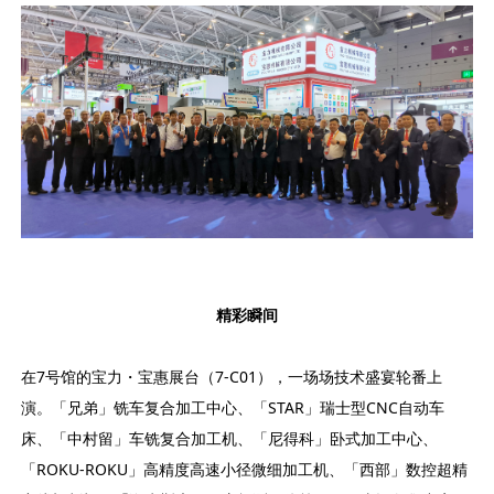
精彩瞬间
在7号馆的宝力・宝惠展台（7-C01），一场场技术盛宴轮番上
演。「兄弟」铣车复合加工中心、「STAR」瑞士型CNC自动车
床、「中村留」车铣复合加工机、「尼得科」卧式加工中心、
「ROKU-ROKU」高精度高速小径微细加工机、「西部」数控超精