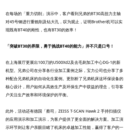
在每场的「重力切削」演示中，客户看到兄弟的BT30高扭力主轴
对45号钢进行重铣削及钻大孔，叹为观止，证明Brother机可以实
现既有BT40的刚性，也有BT30的效率！
「突破BT30的界限，勇于挑战BT40的能力」并不只是口号！
在上海展厅更展出100刀的U500Xd2及去毛刺加工中心DG-1的新
机型。兄弟公司在分享各行业加工案例之际，宝力公司也分享了多
种配合兄弟机床的自动化生案例。更剖析了兄弟机床这环保设备的
核心设计，用户如何从高效生产及环保生产中获益的理念，引导客
户关注生产效率和环境保护的平衡。
此外，活动还有德国「蔡司」ZEISS T-SCAN Hawk 2 手持扫描仪
的应用演示和加工演示，为客户提供了更全面的解决方案。加工演
示环节则让客户亲眼目睹了机床的卓越加工性能，赢得了客户的一