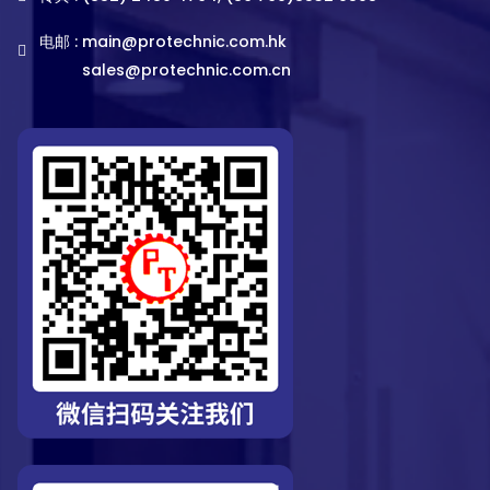
电邮 :
main@protechnic.com.hk
sales@protechnic.com.cn