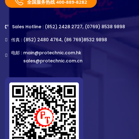
全国服务热线 400-889-8282
Sales Hotline : (852) 2428 2727, (0769) 8538 9898
传真 : (852) 2480 4764, (86 769)8532 9898
电邮 :
main@protechnic.com.hk
sales@protechnic.com.cn