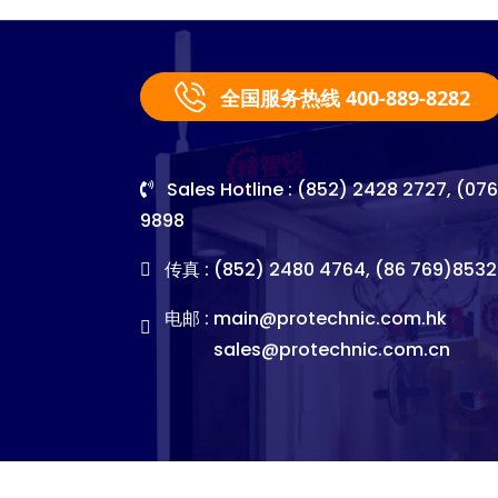
全国服务热线 400-889-8282
Sales Hotline : (852) 2428 2727, (07
9898
传真 : (852) 2480 4764, (86 769)8532
电邮 :
main@protechnic.com.hk
sales@protechnic.com.cn