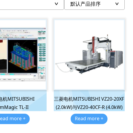
机MITSUBISHI
三菱电机MITSUBISHI VZ20-20XF
mMagic TL-II
(2.0kW)与VZ20-40CF-R (4.0kW)
ead more +
Read more +