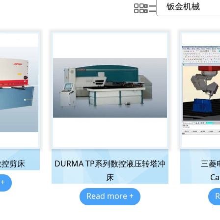
數控剪床
DURMA TP系列数控液压转塔冲
三菱电
床
Ca
 +
Read more +
R