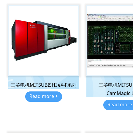
三菱电机MITSUBISHI eX-F系列
三菱电机MITSUB
CamMagic 
Read more +
Read more