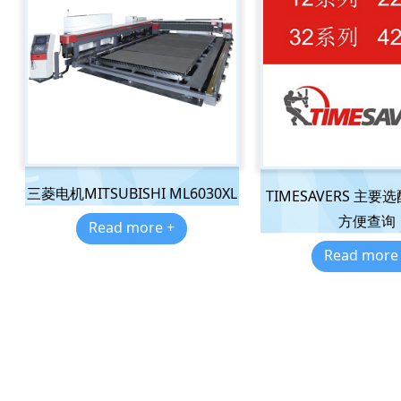
三菱电机MITSUBISHI ML6030XL
TIMESAVERS 主
方便查询
Read more +
Read more