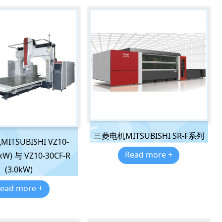
三菱电机MITSUBISHI SR-F系列
TSUBISHI VZ10-
Read more +
0kW) 与 VZ10-30CF-R
(3.0kW)
ead more +