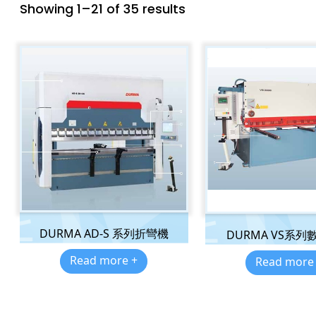
Showing 1–21 of 35 results
DURMA AD-S 系列折彎機
DURMA VS系列
Read more +
Read more