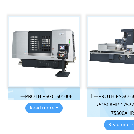
上一PROTH PSGC-50100E
上一PROTH PSGO-60
75150AHR / 7522
Read more +
75300AH
Read more