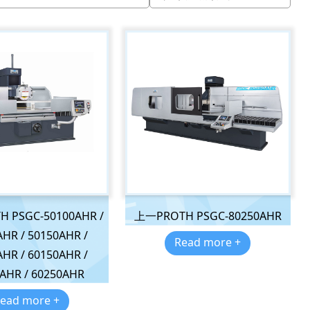
 PSGC-50100AHR /
上一PROTH PSGC-80250AHR
AHR / 50150AHR /
Read more +
AHR / 60150AHR /
AHR / 60250AHR
ead more +