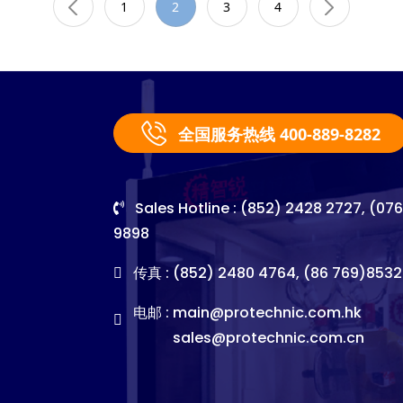
1
2
3
4
全国服务热线 400-889-8282
Sales Hotline : (852) 2428 2727, (07
9898
传真 : (852) 2480 4764, (86 769)8532
电邮 :
main@protechnic.com.hk
sales@protechnic.com.cn