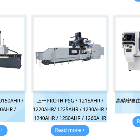
150AHR /
上一PROTH PSGP-1215AHR /
高精密自由
0AHR /
1220AHR/ 1225AHR / 1230AHR /
R
1240AHR / 1250AHR / 1260AHR
R
 +
Read more +