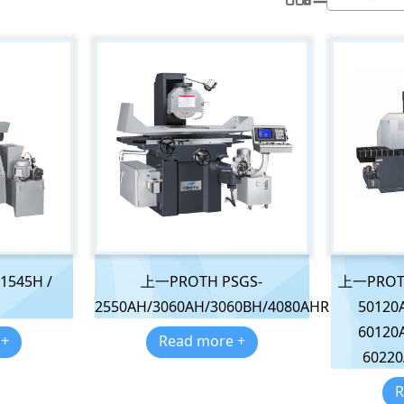
1545H /
上一PROTH PSGS-
上一PROTH
2550AH/3060AH/3060BH/4080AHR
50120
60120
 +
Read more +
60220
R