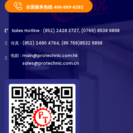
全国服务热线 400-889-8282
Sales Hotline : (852) 2428 2727, (0769) 8538 9898
传真 : (852) 2480 4764, (86 769)8532 9898
电邮 :
main@protechnic.com.hk
sales@protechnic.com.cn