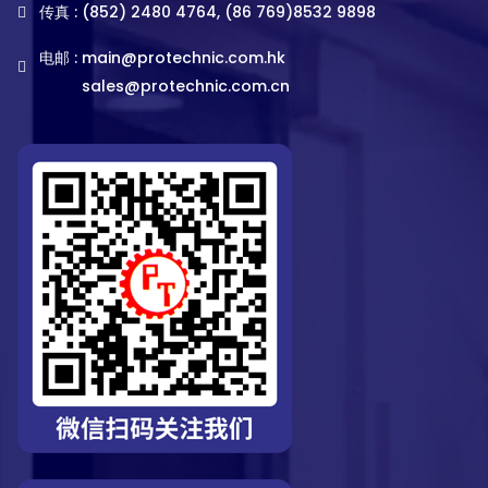
传真 : (852) 2480 4764, (86 769)8532 9898
电邮 :
main@protechnic.com.hk
sales@protechnic.com.cn