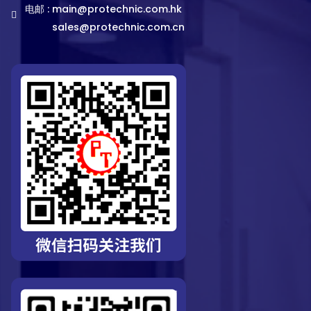
电邮 :
main@protechnic.com.hk
sales@protechnic.com.cn