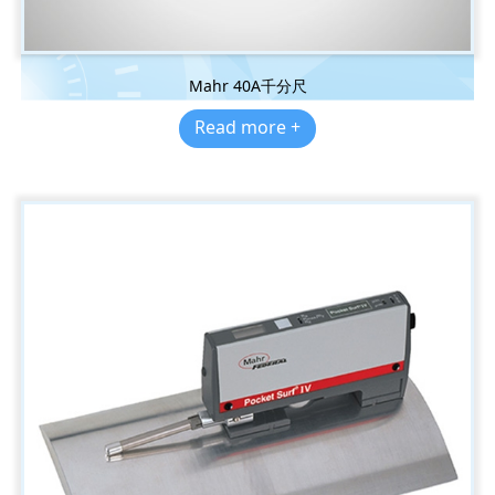
Mahr 40A千分尺
Read more +