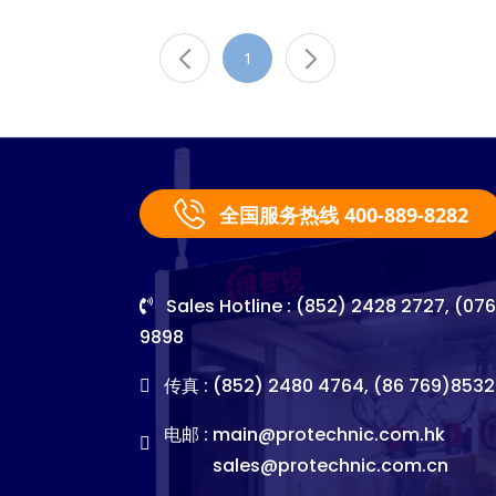
1
全国服务热线 400-889-8282
Sales Hotline : (852) 2428 2727, (07
9898
传真 : (852) 2480 4764, (86 769)8532
电邮 :
main@protechnic.com.hk
sales@protechnic.com.cn