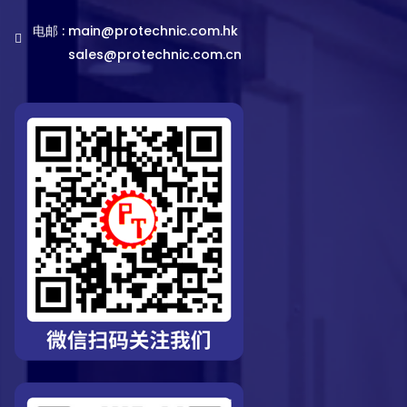
电邮 :
main@protechnic.com.hk
sales@protechnic.com.cn