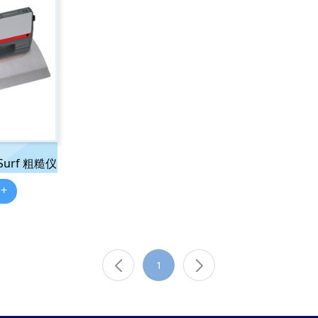
 Surf 粗糙仪
 +
1