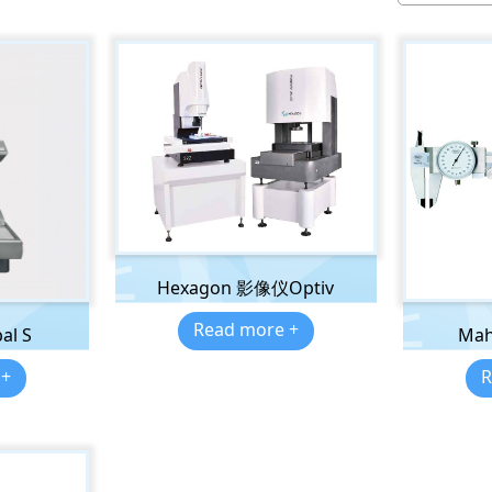
Hexagon 影像仪Optiv
Read more +
al S
Ma
 +
R