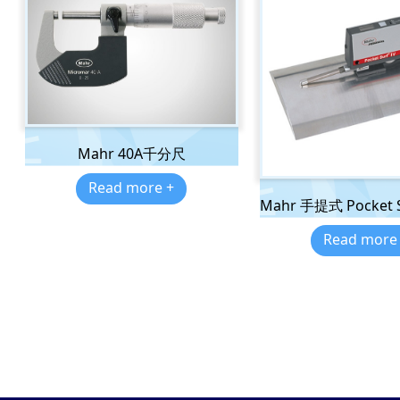
Mahr 40A千分尺
Read more +
Mahr 手提式 Pocket
Read more