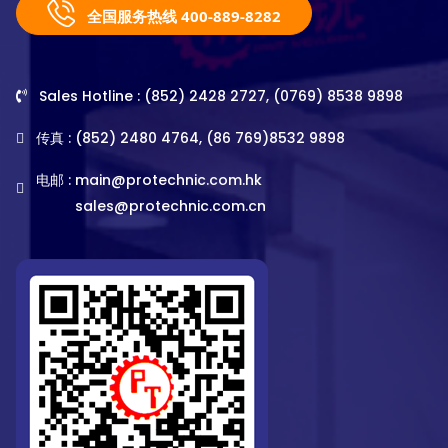
全国服务热线 400-889-8282
Sales Hotline : (852) 2428 2727, (0769) 8538 9898
传真 : (852) 2480 4764, (86 769)8532 9898
电邮 :
main@protechnic.com.hk
sales@protechnic.com.cn