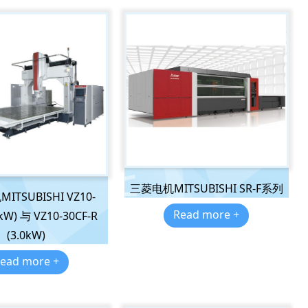
三菱电机MITSUBISHI SR-F系列
TSUBISHI VZ10-
Read more +
0kW) 与 VZ10-30CF-R
(3.0kW)
ead more +