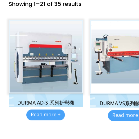
Showing 1–21 of 35 results
DURMA AD-S 系列折彎機
DURMA VS系列
Read more +
Read more