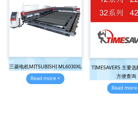
三菱电机MITSUBISHI ML6030XL
TIMESAVERS 主
方便查询
Read more +
Read more