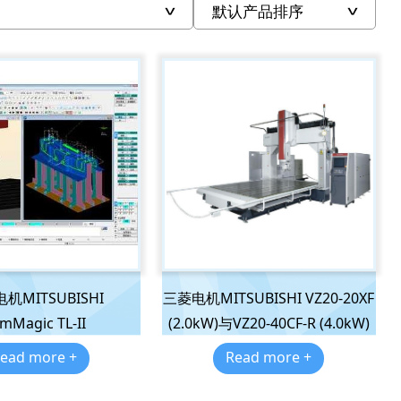
机MITSUBISHI
三菱电机MITSUBISHI VZ20-20XF
mMagic TL-II
(2.0kW)与VZ20-40CF-R (4.0kW)
ead more +
Read more +