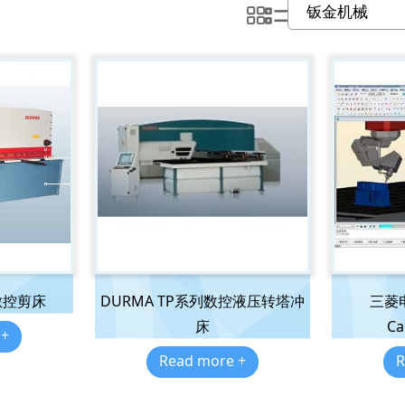
數控剪床
DURMA TP系列数控液压转塔冲
三菱电
床
Ca
 +
Read more +
R