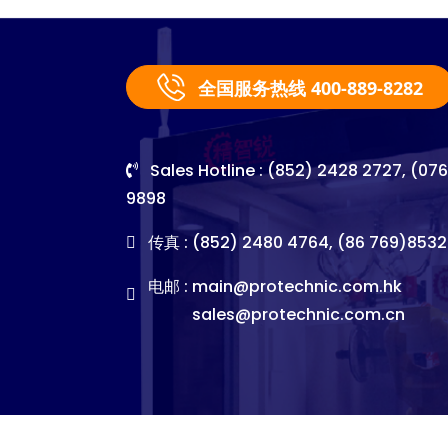
全国服务热线 400-889-8282
Sales Hotline : (852) 2428 2727, (07
9898
传真 : (852) 2480 4764, (86 769)8532
电邮 :
main@protechnic.com.hk
sales@protechnic.com.cn