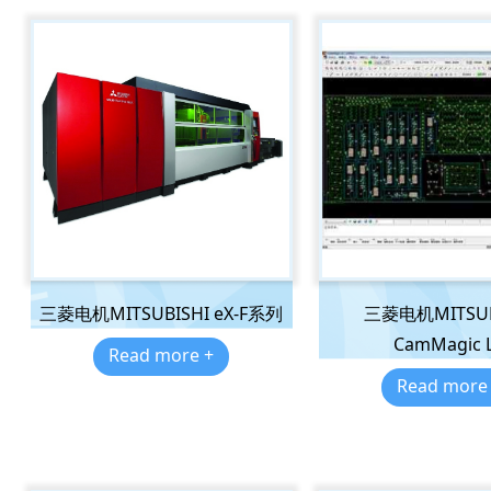
三菱电机MITSUBISHI eX-F系列
三菱电机MITSUB
CamMagic 
Read more +
Read more