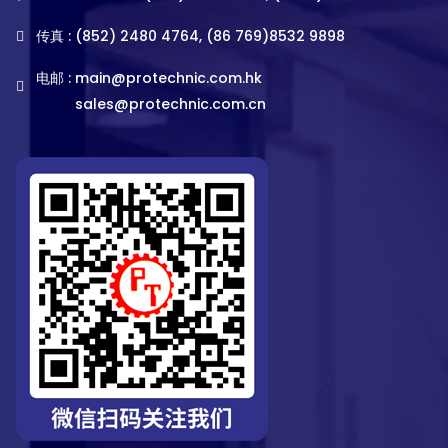
传真 : (852) 2480 4764, (86 769)8532 9898
电邮 :
main@protechnic.com.hk
sales@protechnic.com.cn