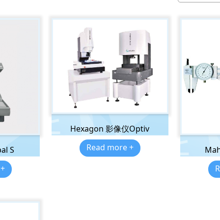
Hexagon 影像仪Optiv
Read more +
al S
Ma
 +
R