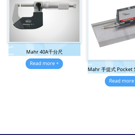
Mahr 40A千分尺
Read more +
Mahr 手提式 Pocket
Read more