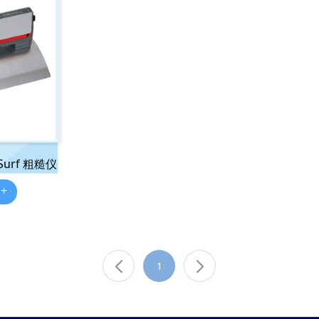
 Surf 粗糙仪
 +
1