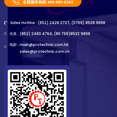
全国服务热线 400-889-8282
Sales Hotline : (852) 2428 2727, (0769) 8538 9898
传真 : (852) 2480 4764, (86 769)8532 9898
电邮 :
main@protechnic.com.hk
sales@protechnic.com.cn