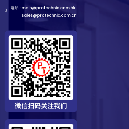
电邮 :
main@protechnic.com.hk
sales@protechnic.com.cn