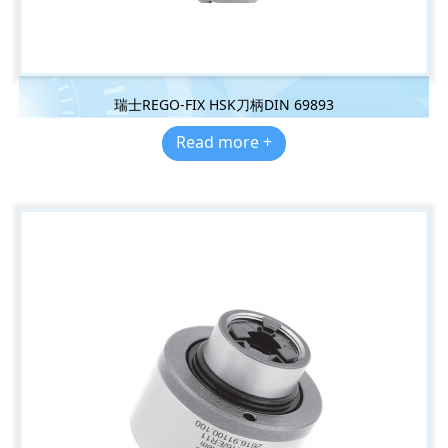
瑞士REGO-FIX HSK刀柄DIN 69893
Read more +