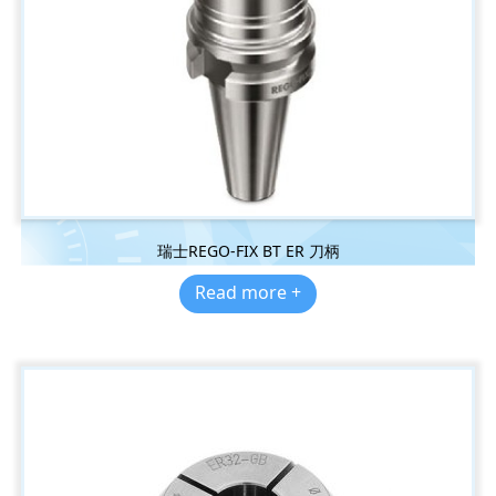
瑞士REGO-FIX BT ER 刀柄
Read more +