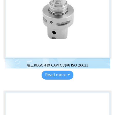
瑞士REGO-FIX CAPTO刀柄 ISO 26623
Read more +