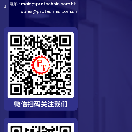
电邮 :
main@protechnic.com.hk
sales@protechnic.com.cn