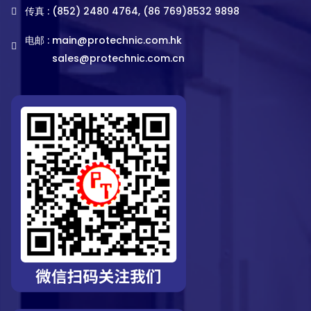
传真 : (852) 2480 4764, (86 769)8532 9898
电邮 :
main@protechnic.com.hk
sales@protechnic.com.cn