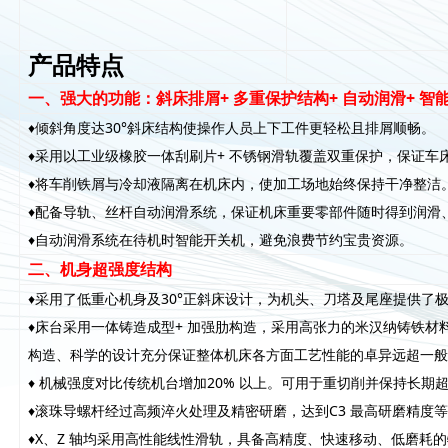
产品特点
一、强大的功能：斜床排屑+ 多重保护结构+ 自动润滑+ 智
♦倾斜角度达30°斜床结构使操作人员上下工件更轻松且排屑顺畅。
♦采用以工业级橡胶一体刮刷片+ 不锈钢滑轨覆盖双重保护，保证车
♦将车削铁屑与冷却液隔离在机床内，使加工场地始终保持干净整洁
♦配备导轨、丝杆自动润滑系统，保证机床重要零部件随时得到润滑
♦自动润滑系统在待机时智能开关机，避免浪费节约宝贵资源。
二、机身超强度结构
♦采用了低重心机身及30°正斜床设计，为机头、刀塔及尾座提供了
♦床台采用一体铸造成型+ 加强肋构造，采用高张力的米汉纳铸铁
构造、科学的设计充分保证整体机床各方面工艺性能的卓异远超一
♦ 机械强度对比传统机台增加20% 以上。可用于重切削并保持长
♦滚珠导螺杆经过高频淬火处理及精密研磨，达到C3 最高研磨精度
♦X、Z 轴均采用高性能线性滑轨，具备高精度、快速移动、低磨耗的特