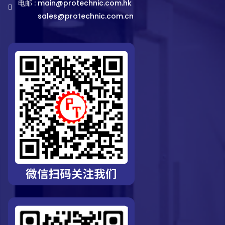
电邮 :
main@protechnic.com.hk
sales@protechnic.com.cn