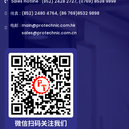
Sales Hotline : (852) 2428 2727, (0769) 8538 9898
传真 : (852) 2480 4764, (86 769)8532 9898
电邮 :
main@protechnic.com.hk
sales@protechnic.com.cn