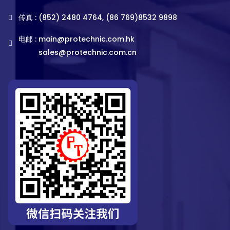
传真 : (852) 2480 4764, (86 769)8532 9898
电邮 :
main@protechnic.com.hk
sales@protechnic.com.cn