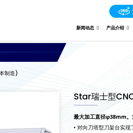
新闻动态
产品介绍
曰本制造)
Star瑞士型CN
最大加工直径
φ38mm
。
• 对向刀塔型刀架台实