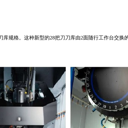
把刀刀库规格。这种新型的28把刀刀库由2面随行工作台交